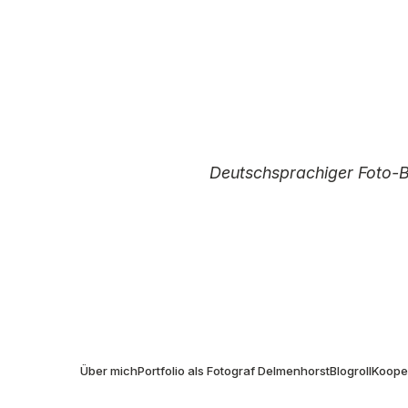
Deutschsprachiger Foto-
I
Über mich
Portfolio als Fotograf Delmenhorst
Blogroll
Kooper