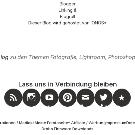
Dieser Blog wird gehostet von
IONOS
*
Blog
zu den Themen Fotografie, Lightroom, Photoshop,
Lass uns in Verbindung bleiben
nstagram
Feed
Youtube
Pinterest
Mail
Twitter
Masto
ationen / Mediakit
Meine Fototasche
* Affiliate / Werbung
Impressum
Dat
Drobo Firmware Downloads