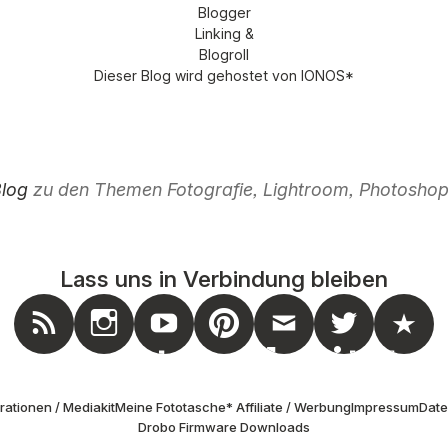
Dieser Blog wird gehostet von
IONOS
*
Blog
zu den Themen Fotografie, Lightroom, Photoshop,
Lass uns in Verbindung bleiben
nstagram
Feed
Youtube
Pinterest
Mail
Twitter
Masto
ationen / Mediakit
Meine Fototasche
* Affiliate / Werbung
Impressum
Dat
Drobo Firmware Downloads