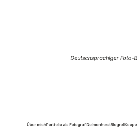
Deutschsprachiger Foto-
I
Über mich
Portfolio als Fotograf Delmenhorst
Blogroll
Kooper