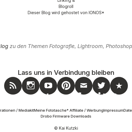
Dieser Blog wird gehostet von
IONOS
*
Blog
zu den Themen Fotografie, Lightroom, Photoshop,
Lass uns in Verbindung bleiben
nstagram
Feed
Youtube
Pinterest
Mail
Twitter
Masto
ationen / Mediakit
Meine Fototasche
* Affiliate / Werbung
Impressum
Dat
Drobo Firmware Downloads
© Kai Kutzki