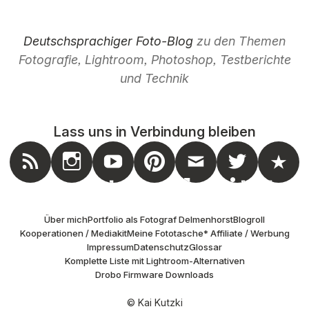
Deutschsprachiger Foto-Blog
zu den Themen
Fotografie, Lightroom, Photoshop, Testberichte
und Technik
Lass uns in Verbindung bleiben
nstagram
Feed
Youtube
Pinterest
Mail
Twitter
Masto
Über mich
Portfolio als Fotograf Delmenhorst
Blogroll
Kooperationen / Mediakit
Meine Fototasche
* Affiliate / Werbung
Impressum
Datenschutz
Glossar
Komplette Liste mit Lightroom-Alternativen
Drobo Firmware Downloads
© Kai Kutzki