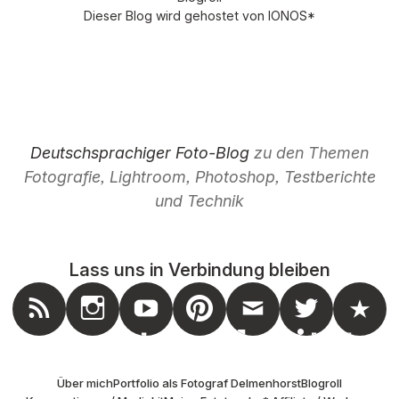
Dieser Blog wird gehostet von
IONOS
*
Deutschsprachiger Foto-Blog
zu den Themen
Fotografie, Lightroom, Photoshop, Testberichte
und Technik
Lass uns in Verbindung bleiben
nstagram
Feed
Youtube
Pinterest
Mail
Twitter
Masto
Über mich
Portfolio als Fotograf Delmenhorst
Blogroll