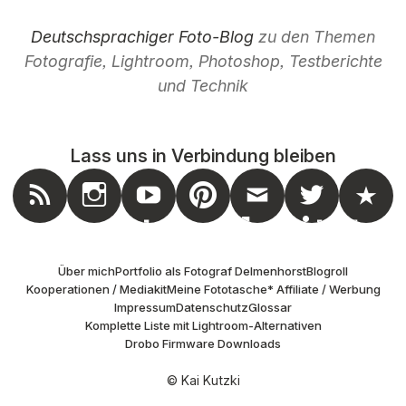
Deutschsprachiger Foto-Blog
zu den Themen
Fotografie, Lightroom, Photoshop, Testberichte
und Technik
Lass uns in Verbindung bleiben
nstagram
Feed
Youtube
Pinterest
Mail
Twitter
Masto
Über mich
Portfolio als Fotograf Delmenhorst
Blogroll
Kooperationen / Mediakit
Meine Fototasche
* Affiliate / Werbung
Impressum
Datenschutz
Glossar
Komplette Liste mit Lightroom-Alternativen
Drobo Firmware Downloads
© Kai Kutzki