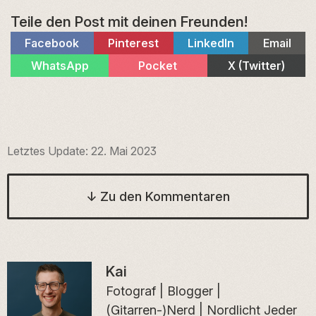
Teile den Post mit deinen Freunden!
Share
Share
Share
Share
Facebook
Pinterest
LinkedIn
Email
on
on
on
on
Share
Share
Share
WhatsApp
Pocket
X (Twitter)
on
on
on
Letztes Update:
22. Mai 2023
↓
Zu den Kommentaren
Kai
Fotograf | Blogger |
(Gitarren-)Nerd | Nordlicht Jeder