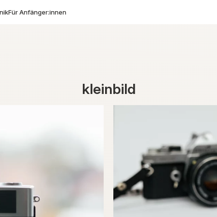
nik
Für Anfänger:innen
kleinbild