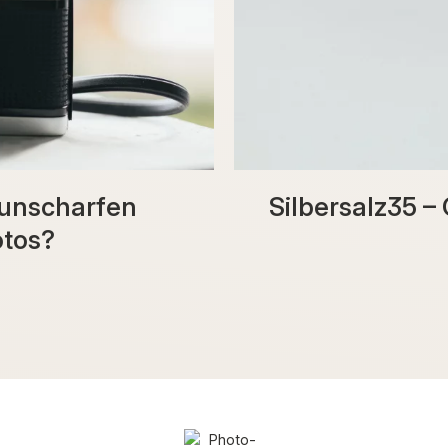
unscharfen
Silbersalz35 –
otos?