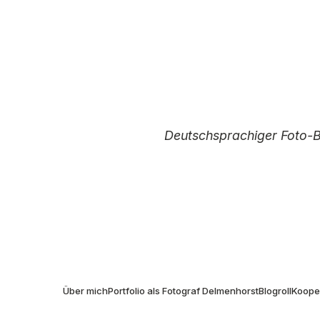
Deutschsprachiger Foto-
I
Über mich
Portfolio als Fotograf Delmenhorst
Blogroll
Kooper