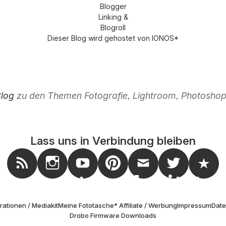
Dieser Blog wird gehostet von
IONOS
*
Blog
zu den Themen Fotografie, Lightroom, Photoshop,
Lass uns in Verbindung bleiben
nstagram
Feed
Youtube
Pinterest
Mail
Twitter
Masto
ationen / Mediakit
Meine Fototasche
* Affiliate / Werbung
Impressum
Dat
Drobo Firmware Downloads