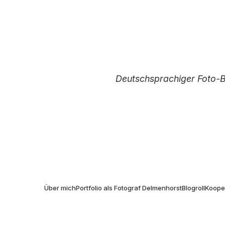
Deutschsprachiger Foto-
I
Über mich
Portfolio als Fotograf Delmenhorst
Blogroll
Kooper