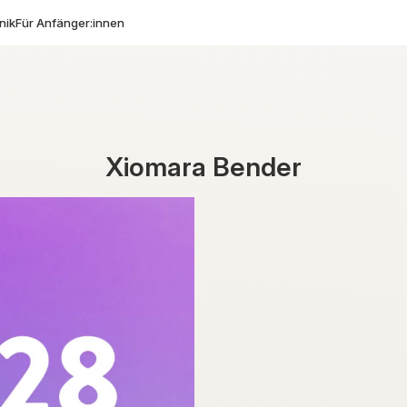
nik
Für Anfänger:innen
Xiomara Bender