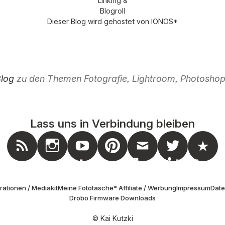
Dieser Blog wird gehostet von
IONOS
*
Blog
zu den Themen Fotografie, Lightroom, Photoshop,
Lass uns in Verbindung bleiben
nstagram
Feed
Youtube
Pinterest
Mail
Twitter
Masto
ationen / Mediakit
Meine Fototasche
* Affiliate / Werbung
Impressum
Dat
Drobo Firmware Downloads
© Kai Kutzki