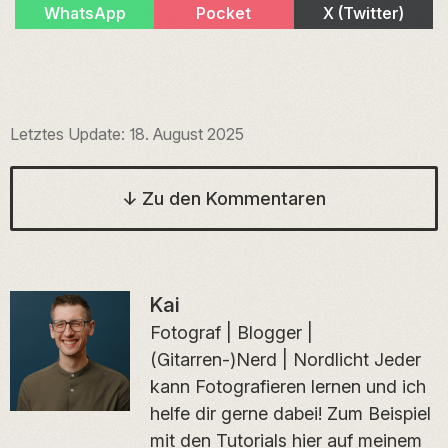
Share
Share
Share
WhatsApp
Pocket
X (Twitter)
on
on
on
Letztes Update:
18. August 2025
↓
Zu den Kommentaren
Kai
Fotograf | Blogger |
(Gitarren-)Nerd | Nordlicht Jeder
kann Fotografieren lernen und ich
helfe dir gerne dabei! Zum Beispiel
mit den Tutorials hier auf meinem