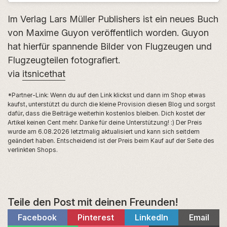
Im Verlag Lars Müller Publishers ist ein neues Buch
von Maxime Guyon veröffentlich worden. Guyon
hat hierfür spannende Bilder von Flugzeugen und
Flugzeugteilen fotografiert.
via
itsnicethat
*Partner-Link: Wenn du auf den Link klickst und dann im Shop etwas
kaufst, unterstützt du durch die kleine Provision diesen Blog und sorgst
dafür, dass die Beiträge weiterhin kostenlos bleiben. Dich kostet der
Artikel keinen Cent mehr. Danke für deine Unterstützung! :) Der Preis
wurde am 6.08.2026 letztmalig aktualisiert und kann sich seitdem
geändert haben. Entscheidend ist der Preis beim Kauf auf der Seite des
verlinkten Shops.
Teile den Post mit deinen Freunden!
Share
Share
Share
Share
Facebook
Pinterest
LinkedIn
Email
on
on
on
on