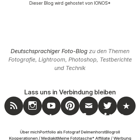
Dieser Blog wird gehostet von
IONOS
*
Deutschsprachiger Foto-Blog
zu den Themen
Fotografie, Lightroom, Photoshop, Testberichte
und Technik
Lass uns in Verbindung bleiben
nstagram
Feed
Youtube
Pinterest
Mail
Twitter
Masto
Über mich
Portfolio als Fotograf Delmenhorst
Blogroll
Kooperationen / Mediakit
Meine Fototasche
* Affiliate / Werbung