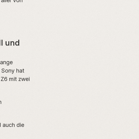
ailer von
II und
 lange
, Sony hat
 Z6 mit zwei
n
d auch die