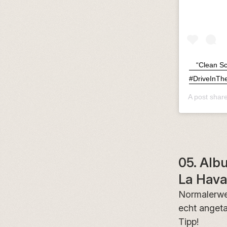
⠀ “Clea
#DriveInTh
A post shar
05. Alb
La Hav
Normalerwei
echt angeta
Tipp!