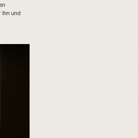
en
r ihn und