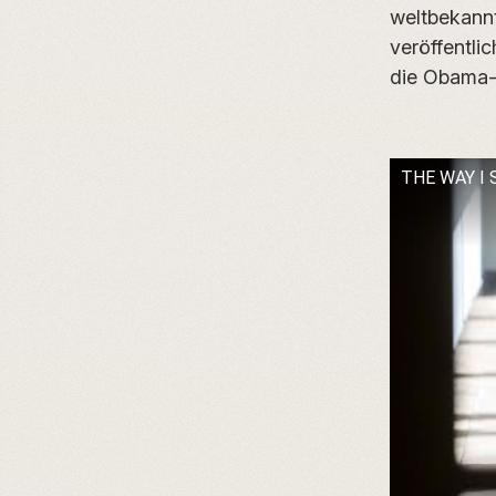
weltbekannt
veröffentli
die Obama-P
THE WAY I SE