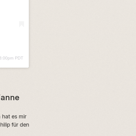
 3:00pm PDT
ianne
 hat es mir
ilip für den