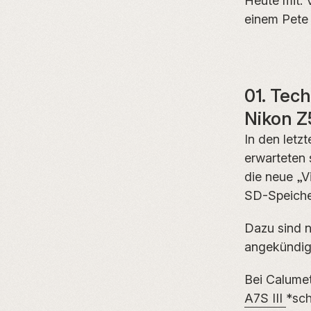
Heute mit: 
einem Pete
01. Tec
Nikon Z
In den letz
erwarteten 
die neue „V
SD-Speicher
Dazu sind 
angekündigt
Bei Calumet
A7S III
*sch