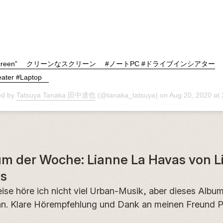
n Screen” ⠀ クリーンなスクリーン ⠀ #ノートPC #ドライブインシアター
eater #Laptop ⠀
ed by
Tatsuya Tanaka 田中達也
(@tanaka_tatsuya) on
Aug 20, 2020 at
um der Woche: Lianne La Havas von L
as
se höre ich nicht viel Urban-Musik, aber dieses Album
n. Klare Hörempfehlung und Dank an meinen Freund Ph