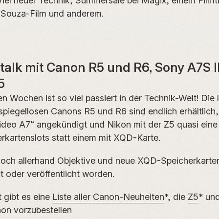
Viel neuer Technik, Summersale bei Magix, einem Filmtr
 Souza-Film und anderem.
htalk mit Canon R5 und R6, Sony A7S I
5
ten Wochen ist so viel passiert in der Technik-Welt! Die
spiegellosen Canons R5 und R6 sind endlich erhältlich
ideo A7“ angekündigt und Nikon mit der Z5 quasi eine
kartenslots statt einem mit XQD-Karte.
noch allerhand Objektive und neue XQD-Speicherkarte
 oder veröffentlicht worden.
 gibt es eine
Liste aller Canon-Neuheiten
*, die
Z5
* un
on vorzubestellen