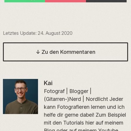
on
on
on
Letztes Update:
24. August 2020
↓
Zu den Kommentaren
Kai
Fotograf | Blogger |
(Gitarren-)Nerd | Nordlicht Jeder
kann Fotografieren lernen und ich
helfe dir gerne dabei! Zum Beispiel
mit den Tutorials hier auf meinem
Blog oder auf meinem Youtube