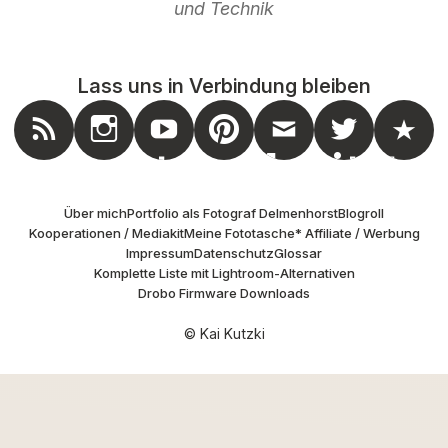
und Technik
Lass uns in Verbindung bleiben
nstagram
Feed
Youtube
Pinterest
Mail
Twitter
Masto
Über mich
Portfolio als Fotograf Delmenhorst
Blogroll
Kooperationen / Mediakit
Meine Fototasche
* Affiliate / Werbung
Impressum
Datenschutz
Glossar
Komplette Liste mit Lightroom-Alternativen
Drobo Firmware Downloads
© Kai Kutzki