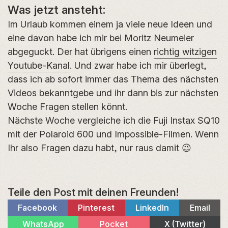
Was jetzt ansteht:
Im Urlaub kommen einem ja viele neue Ideen und
eine davon habe ich mir bei Moritz Neumeier
abgeguckt. Der hat übrigens einen
richtig witzigen
Youtube-Kanal
. Und zwar habe ich mir überlegt,
dass ich ab sofort immer das Thema des nächsten
Videos bekanntgebe und ihr dann bis zur nächsten
Woche Fragen stellen könnt.
Nächste Woche vergleiche ich die Fuji Instax SQ10
mit der Polaroid 600 und Impossible-Filmen. Wenn
Ihr also Fragen dazu habt, nur raus damit 😉
Teile den Post mit deinen Freunden!
Share
Share
Share
Share
Facebook
Pinterest
LinkedIn
Email
on
on
on
on
Share
Share
Share
WhatsApp
Pocket
X (Twitter)