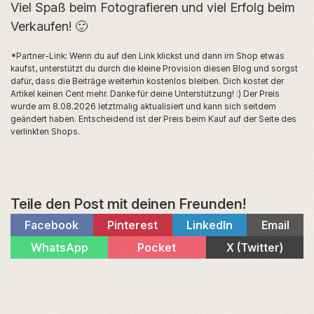
Viel Spaß beim Fotografieren und viel Erfolg beim
Verkaufen! 🙂
*Partner-Link: Wenn du auf den Link klickst und dann im Shop etwas
kaufst, unterstützt du durch die kleine Provision diesen Blog und sorgst
dafür, dass die Beiträge weiterhin kostenlos bleiben. Dich kostet der
Artikel keinen Cent mehr. Danke für deine Unterstützung! :) Der Preis
wurde am 8.08.2026 letztmalig aktualisiert und kann sich seitdem
geändert haben. Entscheidend ist der Preis beim Kauf auf der Seite des
verlinkten Shops.
Teile den Post mit deinen Freunden!
Share
Share
Share
Share
Facebook
Pinterest
LinkedIn
Email
on
on
on
on
Share
Share
Share
WhatsApp
Pocket
X (Twitter)
on
on
on