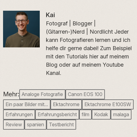
Kai
Fotograf | Blogger |
(Gitarren-)Nerd | Nordlicht Jeder
kann Fotografieren lernen und ich
helfe dir gerne dabei! Zum Beispiel
mit den Tutorials hier auf meinem
Blog oder auf meinem Youtube
Kanal.
Mehr:
Analoge Fotografie
Canon EOS 100
Ein paar Bilder mit…
Ektachrome
Ektachrome E100SW
Erfahrungen
Erfahrungsbericht
film
Kodak
malaga
Review
spanien
Testbericht