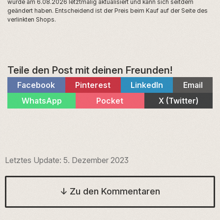
wurde am 6.08.2026 letztmalig aktualisiert und kann sich seitdem
geändert haben. Entscheidend ist der Preis beim Kauf auf der Seite des
verlinkten Shops.
Teile den Post mit deinen Freunden!
Share
Share
Share
Share
Facebook
Pinterest
LinkedIn
Email
on
on
on
on
Share
Share
Share
WhatsApp
Pocket
X (Twitter)
on
on
on
Letztes Update:
5. Dezember 2023
↓
Zu den Kommentaren