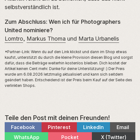
selbstverständlich ist.
Zum Abschluss: Wen ich für Photographers
United nominiere?
Lomtro
,
Markus Thoma
und
Marta Urbanelis
*Partner-Link: Wenn du auf den Link klickst und dann im Shop etwas
kaufst, unterstützt du durch die kleine Provision diesen Blog und sorgst
dafür, dass die Beiträge weiterhin kostenlos bleiben. Dich kostet der
Artikel keinen Cent mehr. Danke für deine Unterstützung! :) Der Preis
wurde am 6.08.2026 letztmalig aktualisiert und kann sich seitdem
geändert haben. Entscheidend ist der Preis beim Kauf auf der Seite des
verlinkten Shops.
Teile den Post mit deinen Freunden!
Share
Share
Share
Share
Facebook
Pinterest
LinkedIn
Email
on
on
on
on
Share
Share
Share
WhatsApp
Pocket
X (Twitter)