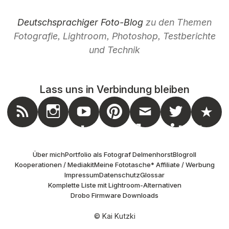
Deutschsprachiger Foto-Blog
zu den Themen
Fotografie, Lightroom, Photoshop, Testberichte
und Technik
Lass uns in Verbindung bleiben
nstagram
Feed
Youtube
Pinterest
Mail
Twitter
Masto
Über mich
Portfolio als Fotograf Delmenhorst
Blogroll
Kooperationen / Mediakit
Meine Fototasche
* Affiliate / Werbung
Impressum
Datenschutz
Glossar
Komplette Liste mit Lightroom-Alternativen
Drobo Firmware Downloads
© Kai Kutzki