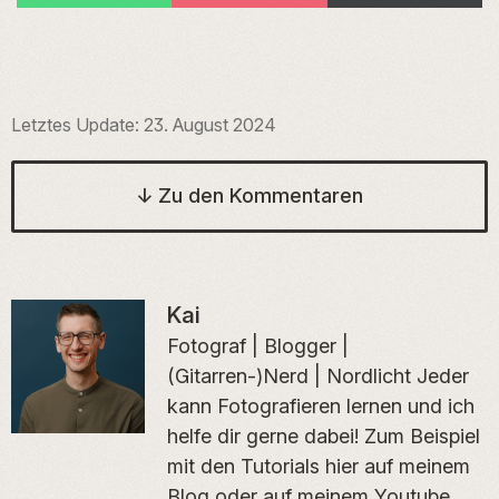
on
on
on
Letztes Update:
23. August 2024
↓
Zu den Kommentaren
Kai
Fotograf | Blogger |
(Gitarren-)Nerd | Nordlicht Jeder
kann Fotografieren lernen und ich
helfe dir gerne dabei! Zum Beispiel
mit den Tutorials hier auf meinem
Blog oder auf meinem Youtube