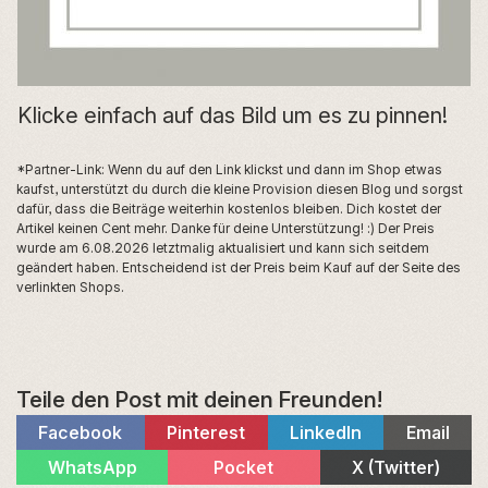
Klicke einfach auf das Bild um es zu pinnen!
*Partner-Link: Wenn du auf den Link klickst und dann im Shop etwas
kaufst, unterstützt du durch die kleine Provision diesen Blog und sorgst
dafür, dass die Beiträge weiterhin kostenlos bleiben. Dich kostet der
Artikel keinen Cent mehr. Danke für deine Unterstützung! :) Der Preis
wurde am 6.08.2026 letztmalig aktualisiert und kann sich seitdem
geändert haben. Entscheidend ist der Preis beim Kauf auf der Seite des
verlinkten Shops.
Teile den Post mit deinen Freunden!
Share
Share
Share
Share
Facebook
Pinterest
LinkedIn
Email
on
on
on
on
Share
Share
Share
WhatsApp
Pocket
X (Twitter)
on
on
on