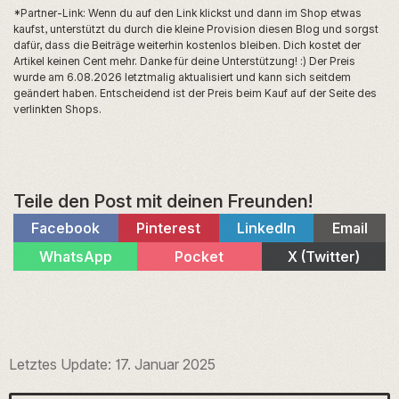
*Partner-Link: Wenn du auf den Link klickst und dann im Shop etwas
kaufst, unterstützt du durch die kleine Provision diesen Blog und sorgst
dafür, dass die Beiträge weiterhin kostenlos bleiben. Dich kostet der
Artikel keinen Cent mehr. Danke für deine Unterstützung! :) Der Preis
wurde am 6.08.2026 letztmalig aktualisiert und kann sich seitdem
geändert haben. Entscheidend ist der Preis beim Kauf auf der Seite des
verlinkten Shops.
Teile den Post mit deinen Freunden!
Share
Share
Share
Share
Facebook
Pinterest
LinkedIn
Email
on
on
on
on
Share
Share
Share
WhatsApp
Pocket
X (Twitter)
on
on
on
Letztes Update:
17. Januar 2025