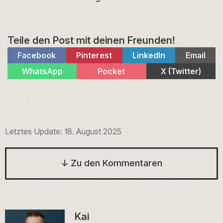
Teile den Post mit deinen Freunden!
Share
Share
Share
Share
Facebook
Pinterest
LinkedIn
Email
on
on
on
on
Share
Share
Share
WhatsApp
Pocket
X (Twitter)
on
on
on
Letztes Update:
18. August 2025
↓
Zu den Kommentaren
Kai